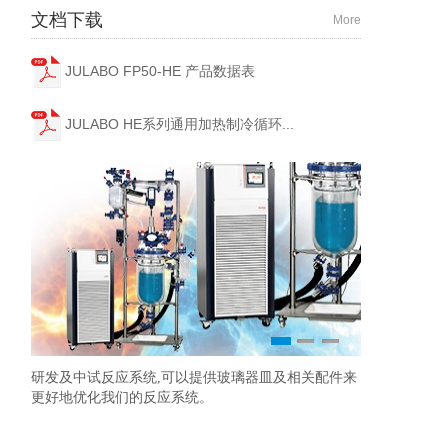
文档下载
More
JULABO FP50-HE 产品数据表
JULABO HE系列通用加热制冷循环...
1
2
3
研发及中试反应系统,可以提供玻璃器皿及相关配件来
准确控制温度
ChemTron
更好地优化我们的反应系统。
观、人体工程