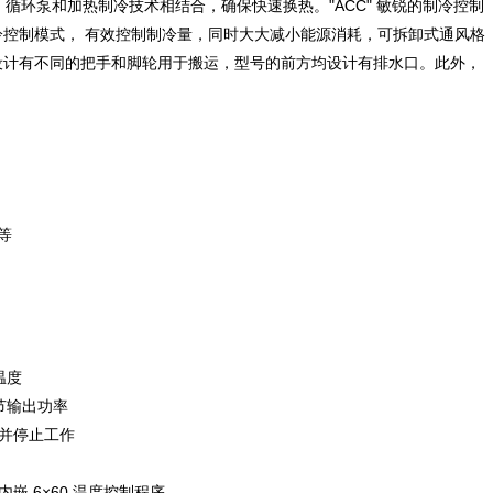
，循环泵和加热制冷技术相结合，确保快速换热。"ACC" 敏锐的制冷控制
冷控制模式， 有效控制制冷量，同时大大减小能源消耗，可拆卸式通风格
设计有不同的把手和脚轮用于搬运，型号的前方均设计有排水口。此外，
等
温度
调节输出功率
警并停止工作
嵌 6×60 温度控制程序