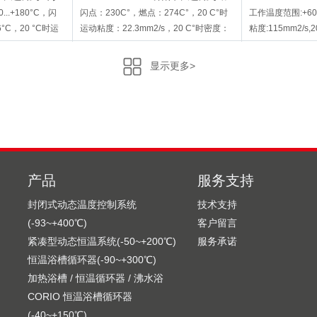
热循环浴槽
热循环浴槽
...+180°C，闪
闪点：230C°，燃点：274C°，20 C°时
工作温度范围:+60..
°C，20 °C时运
运动粘度：22.3mm2/s，20 C°时密度：
粘度:115mm2/s,2
20 °C时密度：
0．95g/cm3
沸点：>300°C
显示更多>
产品
服务支持
封闭式动态温度控制系统
技术支持
Thermal HY
9 940 200
(-93~+400℃)
客户留言
油，适用于加热
Thermal HY浴油，适用于低温
JULABO Aq
紧凑型动态恒温系统(-50~+200℃)
服务承诺
循环浴槽
液 1L/ 瓶 9 9
170°C，闪点：
工作温度范围-80...+55°C,闪点：78°C,燃
除垢剂，1L/ 瓶
恒温浴槽循环器(-90~+300℃)
°C，20 °C时运动
点+80°C
加热浴槽 / 恒温循环器 / 沸水浴
 °C时密度：
CORIO 恒温浴槽循环器
(-40~+150℃)