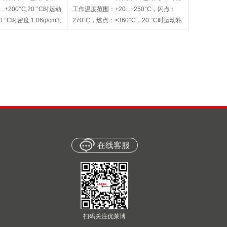
循环浴槽
.+200°C,20 °C时运动
工作温度范围：+20...+250°C，闪点：
0 °C时密度:1.06g/cm3,
270°C，燃点：>360°C，20 °C时运动粘
度：55mm2/s，20 °C时密度：
0.96g/cm3
在线客服
8 940 012
ua Stabil浴槽保护
JULABO Aqua Stabil浴槽保护
40 200
液 12瓶/盒. 100mL/瓶 8 940
12 瓶 /Pack. 100mL/ 瓶
012
扫码关注优莱博