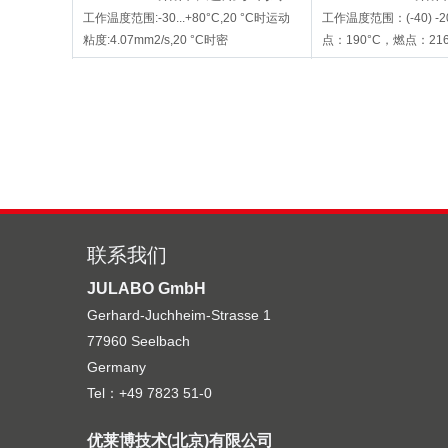
循环浴槽
冷循环浴槽
工作温度范围:-30...+80°C,20 °C时运动
工作温度范围：(-40) -20
粘度:4.07mm2/s,20 °C时密
点：190°C，燃点：216
度:1.08g/cm3,沸点：107°C
动粘度：10.8mm2/s，
0.94g/cm3
联系我们
JULABO GmbH
Thermal H5
Thermal M
Gerhard-Juchheim-Strasse 1
Thermal H5浴油，适用于制冷
Thermal M浴
77960 Seelbach
循环浴槽
循环浴槽
工作温度范围：-50...+105°C，闪点：
工作温度范围：+70...+
Germany
124°C，燃点：142°C，20 °C时运动粘
+284°C，燃点：+306
Tel：+49 7823 51-0
度：5.66mm2/s，20 °C时密度：
粘度：293mm2/s，20
0.92g/cm3
1.15g/cm3
优莱博技术(北京)有限公司