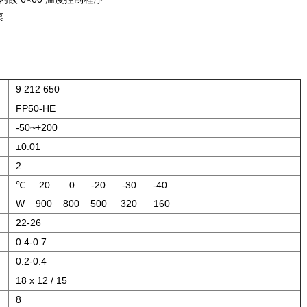
泵
9 212 650
FP50-HE
-50~+200
±0.01
2
℃ 20 0 -20 -30 -40
W 900 800 500 320 160
22-26
0.4-0.7
0.2-0.4
18 x 12 / 15
8