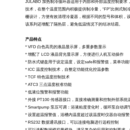
JULABO 加热制冷循环器适用于内部和外部温度控制要求
技术，在整个温度范围内积极提供制冷量，“FP”比例式制
栅设计，方便有效清理冷凝器，根据不同的型号和体积，
该系列还增配了隔热层，避免低温情况下的结冰结霜。
产品特点
* VFD 白色高亮的液晶显示屏，多重参数显示
* 增配了 LCD 液晶背光显示屏，方便进行人机互动操作
* 防水式键盘用于设定温度，设定safe和报警值，菜单功能
* ICC 温度控制技术，自整定功能优化控温参数
* TCF 特色温度控制技术
* ATC3 三点温度校准功能
* 低液位预警和报警功能
* 外接 PT100 传感器接口，直接准确测量和控制外部系统
* Smartpump 泵压可调：浴液粘度变化时，循环泵自动
* 设置超温报警值，浴槽内温度超过该温度时仪器自动报
* RS232 数据通讯接口，可以连接电脑进行远程控制
* 可以选配数据模拟量模块，满足复杂的应用和控制要求，内