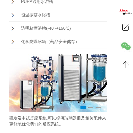
PURA通用水浴槽
恒温振荡水浴槽
透明粘度浴槽(-40~+150℃)
化学防爆冰箱（药品安全储存）
1
2
3
研发及中试反应系统,可以提供玻璃器皿及相关配件来
准确控制温度
ChemTron
更好地优化我们的反应系统。
观、人体工程