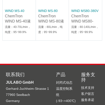
WIND MS-40
WIND MS-80
WIND MS80-380V
ChemTron
ChemTron
ChemTron
WIND MS-40液
WIND MS-80液
WIND MS80-
质用氮气发生器
质用氮气发生器
380V液质用氮气
流量：40-70L/min，
流量：80L/min，纯
流量：80-140L/min，
发生器
纯度：95~99.9%
度：95~99.9%
纯度：95~99.9%
联系我们
产品
服务支
持
JULABO GmbH
封闭式动态
技术支持
Gerhard-Juchheim-Strasse 1
温度控制系
客户留言
77960 Seelbach
统
服务承诺
Germany
(-93~+400℃)