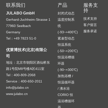
联系我们
产品
服务支
持
JULABO GmbH
封闭式动态
技术支持
Gerhard-Juchheim-Strasse 1
温度控制系
客户留言
77960 Seelbach
统
服务承诺
Germany
(-93~+400℃)
Tel：+49 7823 51-0
紧凑型动态
恒温系统
优莱博技术(北京)有限公
(-50~+200℃)
司
恒温浴槽循
地址：北京市朝阳区酒仙桥东
环器
路1号院M8号楼A区411室
(-90~+300℃)
Tel：400-809-2068
加热浴槽 /
Service：400-650-2011
恒温循环器
info@julabo.cn
/ 沸水浴
www.julabo.cn
CORIO 恒
温浴槽循环
器