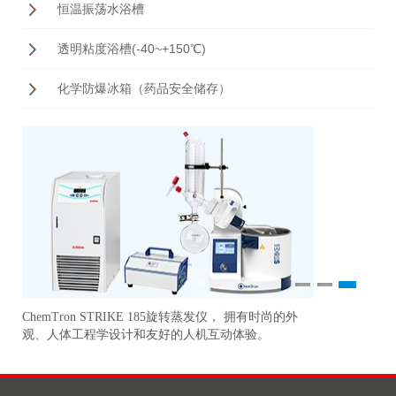
恒温振荡水浴槽
透明粘度浴槽(-40~+150℃)
化学防爆冰箱（药品安全储存）
1
2
3
ChemTron STRIKE 185旋转蒸发仪， 拥有时尚的外
研
准
观、人体工程学设计和友好的人机互动体验。
更