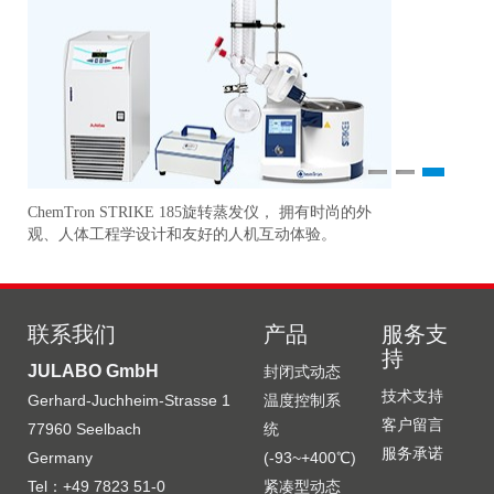
1
2
3
ChemTron STRIKE 185旋转蒸发仪， 拥有时尚的外
研
准
观、人体工程学设计和友好的人机互动体验。
更
联系我们
产品
服务支
持
JULABO GmbH
封闭式动态
技术支持
Gerhard-Juchheim-Strasse 1
温度控制系
客户留言
77960 Seelbach
统
服务承诺
Germany
(-93~+400℃)
Tel：+49 7823 51-0
紧凑型动态