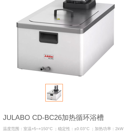
JULABO CD-BC26加热循环浴槽
温度范围：室温+5~+150°C ；稳定性：±0.03°C ；加热功率：2kW