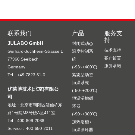
联系我们
产品
服务支
持
JULABO GmbH
封闭式动态
8 890 006
8 890 008
技术支持
Gerhard-Juchheim-Strasse 1
温度控制系
JULABO 转接头 8 890 006
JULABO 转接头 8 890 008
客户留言
77960 Seelbach
统
M16 x 1 内螺纹转 NPT 3/8”
M16 x 1 内螺纹转 NPT 1/2”
M16 x 1 内螺纹转 NPT 3/8” 外螺纹
M16 x 1 内螺纹转 NPT 1/2” 外螺纹
服务承诺
Germany
(-93~+400℃)
适配器 2 个
适配器 2 个
Tel：+49 7823 51-0
紧凑型动态
恒温系统
优莱博技术(北京)有限公
(-50~+200℃)
司
恒温浴槽循
地址：北京市朝阳区酒仙桥东
环器
路1号院M8号楼A区411室
(-90~+300℃)
Tel：400-809-2068
加热浴槽 /
Service：400-650-2011
恒温循环器