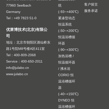
Thermal HL90 高低温浴油
JULABO 外接 Pt100 传感
客户留言
77960 Seelbach
统
器 8 981 013,600×6mm，
工作温度范围：-90…+200，闪点：
600×6mm，不锈钢 / PTFE 涂层，
服务承诺
Germany
(-93~+400℃)
不锈钢 / PTFE 涂层，3.0
>82°C，燃点：＞126°C，20 °C时
3.0 米电缆
Tel：+49 7823 51-0
紧凑型动态
米电缆
运动粘度：2.16mm2/s，20 °C时密
恒温系统
度：0.91g/cm3
优莱博技术(北京)有限公
(-50~+200℃)
司
恒温浴槽循
地址：北京市朝阳区酒仙桥东
环器
路1号院M8号楼A区411室
(-90~+300℃)
Tel：400-809-2068
加热浴槽 /
Service：400-650-2011
恒温循环器
info@julabo.cn
/ 沸水浴
www.julabo.cn
CORIO 恒
8 981 016
8 981 010
温浴槽循环
JULABO 外接 Pt100 传感
JULABO 外接 Pt100 传感
器
器 8 981 016, 900×6mm，
器 8 981 010, 300×6mm，
900×6mm，不锈钢 / PTFE 涂层，
300×6mm，不锈钢 / PTFE 涂层，
(-40~+150℃)
不锈钢 / PTFE 涂层，3.0
不锈钢 / PTFE 涂层，1.5
3.0 米电缆
1.5 米电缆
DYNEO 恒
米电缆
米电缆
温浴槽循环