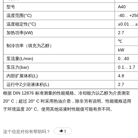
型号
A40
温度范围(°C)
-40... +25
温度稳定性(°C)
±0.01 ... 
加热功率(kW)
2.7
℃
制冷功率（填充为乙醇）
kW
泵流量(L/min)
0...40
泵压力(bar)
0.1... 1.7
内部扩展体积(L)
4.8
运行中Z少浴液体积(L)
2.7
根据 DIN 12876 标准测量的性能规格。冷却能力以乙醇为介质测至
20° C；超过 20° C 时采用热油介质，除非另有说明。性能规格适用
于环境温度 20° C。使用其他浴液时性能值可能有所不同。
这个信息对你有帮助吗？
1