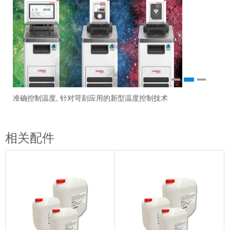
1
2
3
准确控制温度, 针对苛刻应用的新型温度控制技术
研
Ch
更
观
相关配件