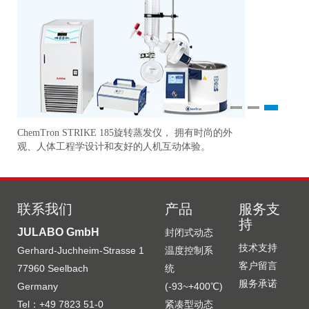
1
2
3
ChemTron STRIKE 185旋转蒸发仪， 拥有时尚的外
研
准
观、人体工程学设计和友好的人机互动体验。
更
联系我们
产品
服务支
持
JULABO GmbH
封闭式动态
技术支持
Gerhard-Juchheim-Strasse 1
温度控制系
客户留言
77960 Seelbach
统
服务承诺
Germany
(-93~+400℃)
Tel：+49 7823 51-0
紧凑型动态