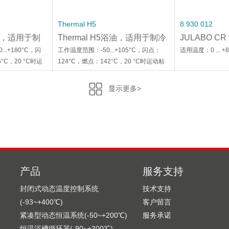
Thermal H5
8 930 012
浴油，适用于制
Thermal H5浴油，适用于制冷
JULABO CR 
循环浴槽
径 : 12mm
...+180°C，闪
工作温度范围：-50...+105°C，闪点：
适用温度：0 ... +
°C，20 °C时运
124°C，燃点：142°C，20 °C时运动粘
20 °C时密度：
度：5.66mm2/s，20 °C时密度：
0.92g/cm3
显示更多>
产品
服务支持
封闭式动态温度控制系统
技术支持
8 930 319
8 930 308
(-93~+400℃)
客户留言
930 325 适
JULABO 强化管 8 930 319 适
JULABO 强化管
紧凑型动态恒温系统(-50~+200℃)
服务承诺
+120℃
用温度：-40 … +120 °C
用温度范围 : -
20℃
适用温度：-40 … +120 °C
适用温度范围 : -4
恒温浴槽循环器(-90~+300℃)