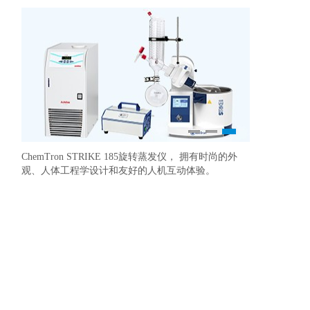
1
2
3
ChemTron STRIKE 185旋转蒸发仪， 拥有时尚的外
研发及中试反
准确控制温度
观、人体工程学设计和友好的人机互动体验。
更好地优化我