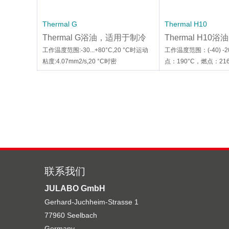
Thermal G
Thermal H10
Thermal G浴油，适用于制冷
Thermal H10
循环浴槽
冷循环浴槽
工作温度范围:-30...+80°C,20 °C时运动
工作温度范围：(-40) -20
粘度:4.07mm2/s,20 °C时密
点：190°C，燃点：216
度:1.08g/cm3,沸点：107°C
动粘度：10.8mm2/s，
0.94g/cm3
联系我们
JULABO GmbH
8 930 008
8 930 325
Gerhard-Juchheim-Strasse 1
JULABO CR 管 8 930 008 内
JULABO 强化管 8 
77960 Seelbach
径 : 8mm
用温度范围 : -40~
适用温度：0 ... +85℃
适用温度范围 : -40~+1
Germany