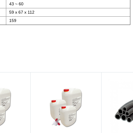
43 ~ 60
59 x 67 x 112
159