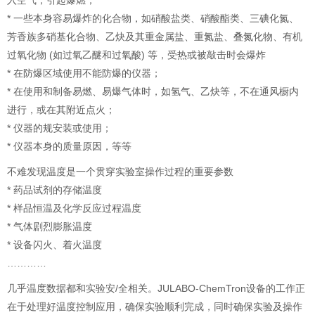
入空气，引起爆燃；
* 一些本身容易爆炸的化合物，如硝酸盐类、硝酸酯类、三碘化氮、
芳香族多硝基化合物、乙炔及其重金属盐、重氮盐、叠氮化物、有机
过氧化物 (如过氧乙醚和过氧酸) 等，受热或被敲击时会爆炸
* 在防爆区域使用不能防爆的仪器；
* 在使用和制备易燃、易爆气体时，如氢气、乙炔等，不在通风橱内
进行，或在其附近点火；
* 仪器的规安装或使用；
* 仪器本身的质量原因，等等
不难发现温度是一个贯穿实验室操作过程的重要参数
* 药品试剂的存储温度
* 样品恒温及化学反应过程温度
* 气体剧烈膨胀温度
* 设备闪火、着火温度
…………
几乎温度数据都和实验安/全相关。JULABO-ChemTron设备的工作正
在于处理好温度控制应用，确保实验顺利完成，同时确保实验及操作