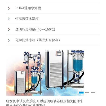
PURA通用水浴槽
恒温振荡水浴槽
透明粘度浴槽(-40~+150℃)
化学防爆冰箱（药品安全储存）
1
2
3
研发及中试反应系统,可以提供玻璃器皿及相关配件来
准
Ch
更好地优化我们的反应系统。
观