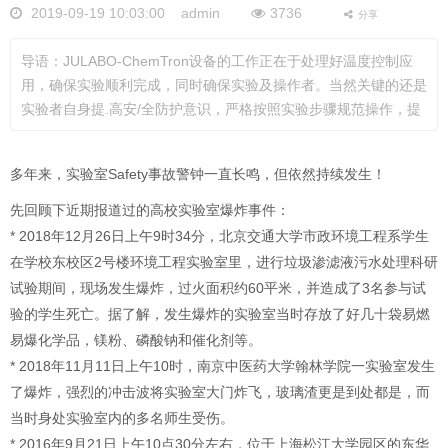
2019-09-19 10:03:00 admin
3736
分享
导语：JULABO-ChemTron设备的工作正在于处理好温度控制应
用，确保实验顺利完成，同时确保实验及操作者。当然关键的还是
实验者自身提.高安/全防护意识，严格按照实验步骤规范操作，提
多年来，实验室Safety事故警钟一直长鸣，但依然持续发生！
先回顾下近期报道过的高校实验室爆炸事件：
* 2018年12月26日上午9时34分，北京交通大学市政环境工程系学生
在学校东校区2号楼环境工程实验室里，进行垃圾渗滤液污水处理科研
试验期间，现场发生爆炸，过火面积约60平米，并造成了3名参与试
验的学生死亡。据了解，发生爆炸的实验室当时存放了好几十袋易燃
易爆化学品，镁粉、磷酸钠和催化剂等。
* 2018年11月11日上午10时，南京中医药大学翰林学院一实验室发生
了爆炸，强烈的冲击波将实验室大门炸飞，玻璃渣更是到处都是，而
当时身处实验室内的多名师生受伤。
* 2016年9月21日上午10点30分左右，位于上海松江大学园区的东华