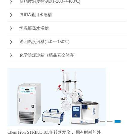
高精度温度控制器(-100~+400℃)
PURA通用水浴槽
恒温振荡水浴槽
透明粘度浴槽(-40~+150℃)
化学防爆冰箱（药品安全储存）
1
2
3
ChemTron STRIKE 185旋转蒸发仪， 拥有时尚的外
研
准