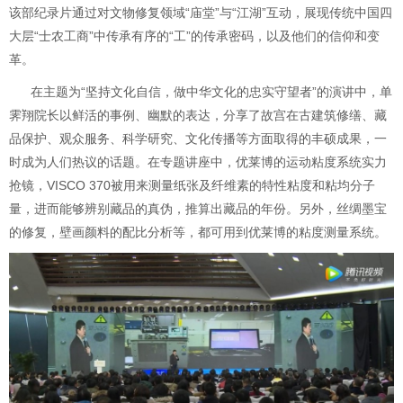
该部纪录片通过对文物修复领域“庙堂”与“江湖”互动，展现传统中国四
大层“士农工商”中传承有序的“工”的传承密码，以及他们的信仰和变
革。
在主题为“坚持文化自信，做中华文化的忠实守望者”的演讲中，单
霁翔院长以鲜活的事例、幽默的表达，分享了故宫在古建筑修缮、藏
品保护、观众服务、科学研究、文化传播等方面取得的丰硕成果，一
时成为人们热议的话题。在专题讲座中，优莱博的运动粘度系统实力
抢镜，VISCO 370被用来测量纸张及纤维素的特性粘度和粘均分子
量，进而能够辨别藏品的真伪，推算出藏品的年份。另外，丝绸墨宝
的修复，壁画颜料的配比分析等，都可用到优莱博的粘度测量系统。