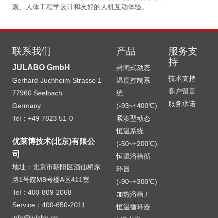
观、人体工程学设计和友好的人机互动体验。
更
联系我们
产品
服务支
持
JULABO GmbH
封闭式动态
技术支持
Gerhard-Juchheim-Strasse 1
温度控制系
客户留言
77960 Seelbach
统
服务承诺
Germany
(-93~+400℃)
Tel：+49 7823 51-0
紧凑型动态
恒温系统
优莱博技术(北京)有限公
(-50~+200℃)
司
恒温浴槽循
地址：北京市朝阳区酒仙桥东
环器
路1号院M8号楼A区411室
(-90~+300℃)
Tel：400-809-2068
加热浴槽 /
Service：400-650-2011
恒温循环器
info@julabo.cn