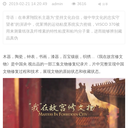
2019-02-21 14:20:49 admin
3616
分享
导语：在单霁翔院长主题为“坚持文化自信，做中华文化的忠实守
望者”的演讲中，优莱博的运动粘度系统实力抢镜，VISCO 370被
用来测量纸张及纤维素的特性粘度和粘均分子量，进而能够辨别藏
品真伪
木器，陶瓷，钟表，书画，漆器，百宝镶嵌，织绣…《我在故宫修文
物》是中国央.视出品的一部三集文物修复纪录片，片中完整呈现中国
文物修复过程和技术，展现文物的原始状态和收藏状态。