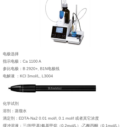
电极选择
指示电极：Ca 1100 A
参比电极：B 2920+, B1N电极线
电解液 ：KCl 3mol/L, L3004
化学试剂
溶剂：蒸馏水
滴定剂：EDTA-Na2 0.01 mol/l, 0.1 mol/l 或者其它浓度
缓冲溶液：三(羟甲基)氨基甲烷（0.2mol/L）-乙酰丙酮（0.1mol/L）