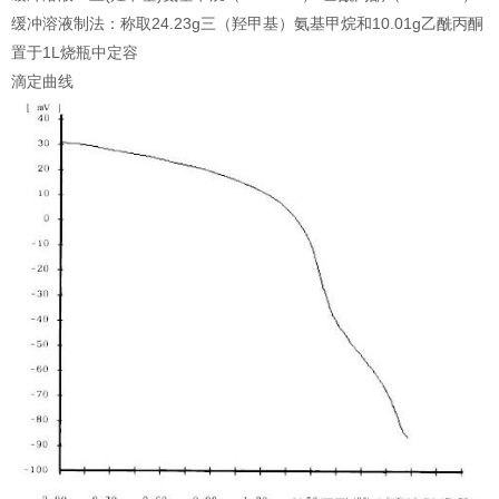
缓冲溶液制法：称取24.23g三（羟甲基）氨基甲烷和10.01g乙酰丙酮
置于1L烧瓶中定容
滴定曲线