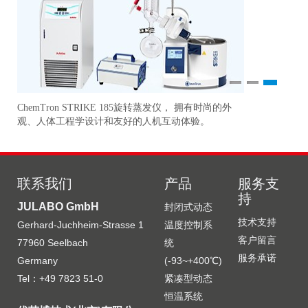
1
2
3
ChemTron STRIKE 185旋转蒸发仪， 拥有时尚的外
研
准
观、人体工程学设计和友好的人机互动体验。
更
联系我们
产品
服务支
持
JULABO GmbH
封闭式动态
技术支持
Gerhard-Juchheim-Strasse 1
温度控制系
客户留言
77960 Seelbach
统
服务承诺
Germany
(-93~+400℃)
Tel：+49 7823 51-0
紧凑型动态
恒温系统