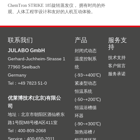
ChemTron STRIKE 185旋转蒸发仪， 拥有时尚的外
研
准
观、人体工程学设计和友好的人机互动体验。
更
联系我们
产品
服务支
持
JULABO GmbH
封闭式动态
技术支持
Gerhard-Juchheim-Strasse 1
温度控制系
客户留言
77960 Seelbach
统
服务承诺
Germany
(-93~+400℃)
Tel：+49 7823 51-0
紧凑型动态
恒温系统
优莱博技术(北京)有限公
(-50~+200℃)
司
恒温浴槽循
地址：北京市朝阳区酒仙桥东
环器
路1号院M8号楼A区411室
(-90~+300℃)
Tel：400-809-2068
加热浴槽 /
Service：400-650-2011