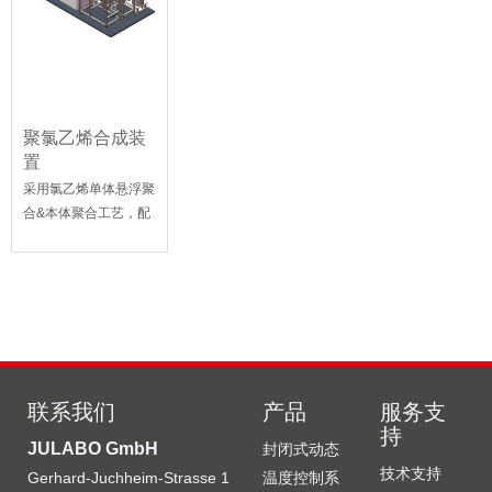
聚氯乙烯合成装
置
采用氯乙烯单体悬浮聚
合&本体聚合工艺，配
置温控系统、物料输送
泵、活性炭吸附柱及收
集罐等关键单元，装置
以聚合釜为反应设备，
在密闭可控...
联系我们
产品
服务支
持
JULABO GmbH
封闭式动态
技术支持
Gerhard-Juchheim-Strasse 1
温度控制系