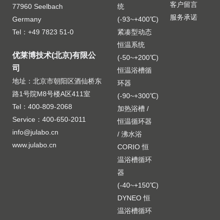
客户留言
77960 Seelbach
统
服务承诺
Germany
(-93~+400℃)
Tel：+49 7823 51-0
紧凑型动态
恒温系统
优莱博技术(北京)有限公
(-50~+200℃)
司
恒温浴槽循
地址：北京市朝阳区酒仙桥东
环器
路1号院M8号楼A区411室
(-90~+300℃)
Tel：400-809-2068
加热浴槽 /
Service：400-650-2011
恒温循环器
info@julabo.cn
/ 沸水浴
www.julabo.cn
CORIO 恒
温浴槽循环
器
(-40~+150℃)
DYNEO 恒
温浴槽循环