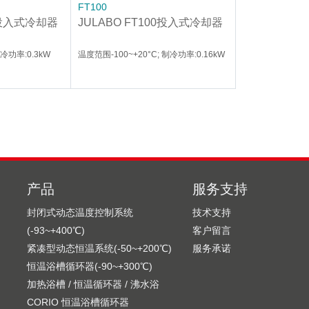
FT100
03投入式冷却器
JULABO FT100投入式冷却器
制冷功率:0.3kW
温度范围-100~+20°C; 制冷功率:0.16kW
产品
服务支持
封闭式动态温度控制系统
技术支持
(-93~+400℃)
客户留言
紧凑型动态恒温系统(-50~+200℃)
服务承诺
恒温浴槽循环器(-90~+300℃)
加热浴槽 / 恒温循环器 / 沸水浴
CORIO 恒温浴槽循环器