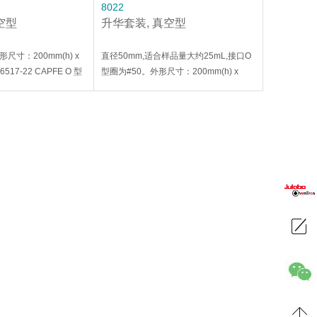
8022
空型
升华套装, 真空型
形尺寸：200mm(h) x
直径50mm,适合样品量大约25mL,接口O
6517-22 CAPFE O 型
型圈为#50。外形尺寸：200mm(h) x
APFE O 型圈。152 型
50mm(I.D),带抽真空旋塞, 紧固夹需要单
独定购, 订货号为：8669-23。适配O 型
(I.D)；使用 6517-27
圈订货号为：7855-748。
 CAPFE O 型圈.