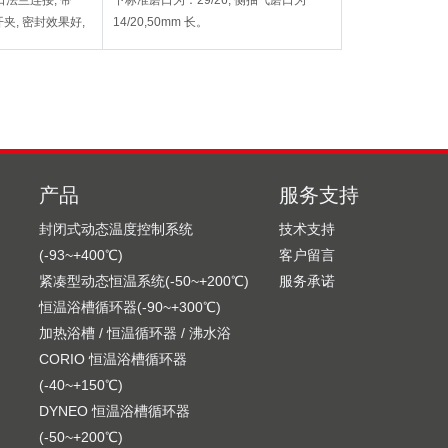
法兰连接, 带
下标准磨口为：29/26, 侧抽气磨口为
开夹, 密封效果好,
14/20,50mm 长。
拿出结晶瓶, 其他
磨口
产品
服务支持
封闭式动态温度控制系统
技术支持
(-93~+400℃)
客户留言
紧凑型动态恒温系统(-50~+200℃)
服务承诺
恒温浴槽循环器(-90~+300℃)
加热浴槽 / 恒温循环器 / 沸水浴
CORIO 恒温浴槽循环器
(-40~+150℃)
DYNEO 恒温浴槽循环器
(-50~+200℃)