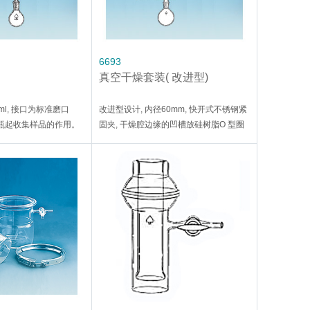
6693
真空干燥套装( 改进型)
ml, 接口为标准磨口
改进型设计, 内径60mm, 快开式不锈钢紧
燥瓶起收集样品的作用。
固夹, 干燥腔边缘的凹槽放硅树脂O 型圈
规格为40/35。
密封,标准磨口, 冷凝管和烧瓶接口为标准
磨口24/40。套装包括：干燥腔, 干燥管,
烧瓶, 夹具,O型圈。