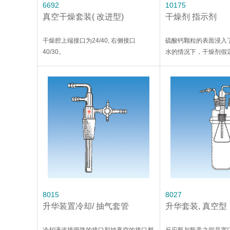
6692
10175
真空干燥套装( 改进型)
干燥剂 指示剂
干燥腔上端接口为24/40, 右侧接口
硫酸钙颗粒的表面浸入了
40/30。
水的情况下，干燥剂假
在使用时颜色就会变成
色变化可以判断干燥剂
8015
8027
升华装置冷却/ 抽气套管
升华套装, 真空型