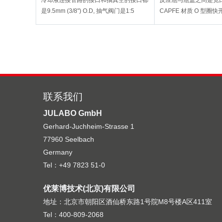
冷却液连接管路的接口和抽真空的接口都
反应瓶与瓶盖之间是宽口
是9.5mm (3/8") O.D, 抽气阀门是1:5
CAPFE 材质 O 型圈快
PTFE,2mm 孔径的旋塞阀门。套管的标
操作简单, 可以很轻松地
准磨口是24/40。
侧开口都是24/40 标准
联系我们
JULABO GmbH
Gerhard-Juchheim-Strasse 1
77960 Seelbach
Germany
Tel：+49 7823 51-0
优莱博技术(北京)有限公司
地址：北京市朝阳区酒仙桥东路1号院M8号楼A区411室
Tel：400-809-2068