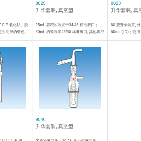
8025
8023
升华套装, 真空型
升华套装, 真
C.P 氯化钴。脱
25mL 容积的装置带34/45 标准磨口；
60 型升华装置, 外
定为明显的蓝色。
50mL 的装置带45/50 标准磨口, 其他真空
60mm(I.D)；使用 
玫瑰红色，通过颜
接口和冷却液接口都是10mm O.D。
圈和7588-878 C
的干燥程度。
升华装置, 外形尺
250mm(hx152mm
快开夹和7855-881
9546
升华套装, 真空型