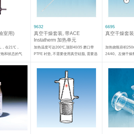
9632
6695
验室用)
真空干燥套装, 带ACE
真空干燥套装
Instatherm 加热单元
L，在21℃，
加热温度可达200℃,顶部40/35 磨口带
加热烧瓶容积250
湿度饱和状态的气
PTFE 衬垫, 不需要使用真空硅脂, 需要选
24/40。左侧干
℃的露点.
配ACE 温度控制器进行温度控制。
带旋塞阀, 标准磨口