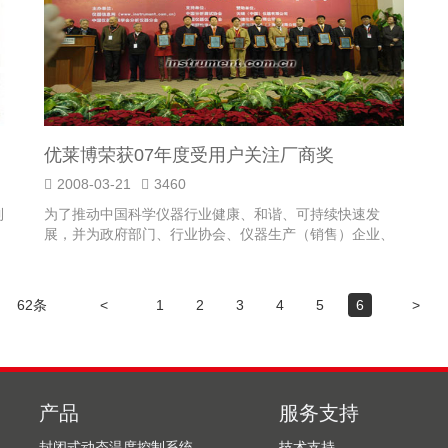
优莱博荣获07年度受用户关注厂商奖
2008-03-21
3460
到
为了推动中国科学仪器行业健康、和谐、可持续快速发
展，并为政府部门、行业协会、仪器生产（销售）企业、
仪器用户单位、相关媒体提供有效...
62条
<
1
2
3
4
5
6
>
产品
服务支持
封闭式动态温度控制系统
技术支持