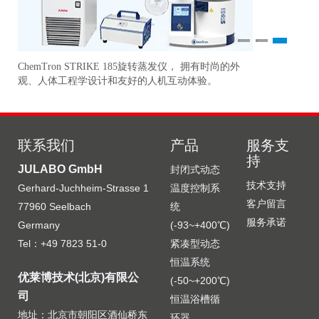
1
2
3
ChemTron STRIKE 185旋转蒸发仪， 拥有时尚的外
研
准
观、人体工程学设计和友好的人机互动体验。
更
联系我们
产品
服务支
持
JULABO GmbH
封闭式动态
技术支持
Gerhard-Juchheim-Strasse 1
温度控制系
客户留言
77960 Seelbach
统
服务承诺
Germany
(-93~+400℃)
Tel：+49 7823 51-0
紧凑型动态
恒温系统
优莱博技术(北京)有限公
(-50~+200℃)
司
恒温浴槽循
地址：北京市朝阳区酒仙桥东
环器