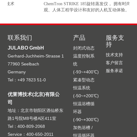
ChemTron STRIKE 185旋转蒸发仪， 拥有时尚的外
研
准
观、人体工程学设计和友好的人机互动体验。
更
联系我们
产品
服务支
持
JULABO GmbH
封闭式动态
技术支持
Gerhard-Juchheim-Strasse 1
温度控制系
客户留言
77960 Seelbach
统
服务承诺
Germany
(-93~+400℃)
Tel：+49 7823 51-0
紧凑型动态
恒温系统
优莱博技术(北京)有限公
(-50~+200℃)
司
恒温浴槽循
地址：北京市朝阳区酒仙桥东
环器
路1号院M8号楼A区411室
(-90~+300℃)
Tel：400-809-2068
加热浴槽 /
Service：400-650-2011
恒温循环器