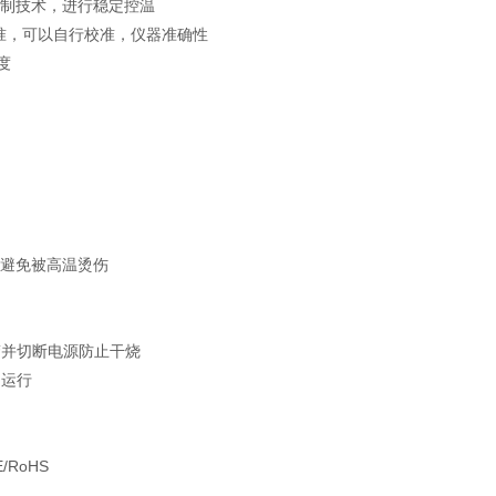
l ) 温度控制技术，进行稳定控温
ion）温度校准，可以自行校准，仪器准确性
度
，避免被高温烫伤
警并切断电源防止干烧
定运行
/RoHS