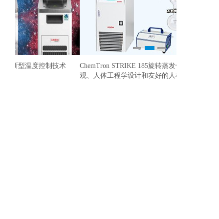
1
2
3
ChemTron STRIKE 185旋转蒸发仪， 拥有时尚的外
研发及中试反
准确控制温度
观、人体工程学设计和友好的人机互动体验。
更好地优化我