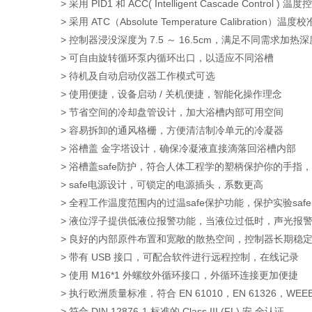
> 采用 PID1 和 ACC( Intelligent Cascade Contro
> 采用 ATC（Absolute Temperature Calibrat
> 控制器浸没深度为 7.5 ～ 16.5cm，满足不同需求加热深
> 可自由旋转循环泵内循环出口，以适应不同浴槽
> 待机及自动启动仪器工作模式可选
> 使用便捷，设备启动 / 关机便捷，智能化操作理念
> 节省空间的冷却盘管设计，加大浴槽内部可用空间
> 容易拆卸的通风格栅，方便清洁制冷单元的冷凝器
> 浴槽盖 金字塔设计，确保冷凝液直接滴落回浴槽内部
> 浴槽盖safe防护，符合人体工程学的塑柄保护你的手指
> safe电源设计，可锁定的电源插头，系数更高
> 全程工作温度范围内的过温safe保护功能，保护实验safe
> 液位浮子提供低液位报警功能，当液位过低时，声光报
> 良好的内部原件布置和宽敞的散热空间，控制器长期稳
> 带有 USB 接口，可配合软件进行远程控制，在线记录
> 使用 M16*1 外螺纹外循环接口，外循环连接更加便捷
> 执行欧洲质量标准，符合 EN 61010，EN 61326，WEEE
> 符合 DIN 12876-1 标准的 Class III (FL) 安 全认证