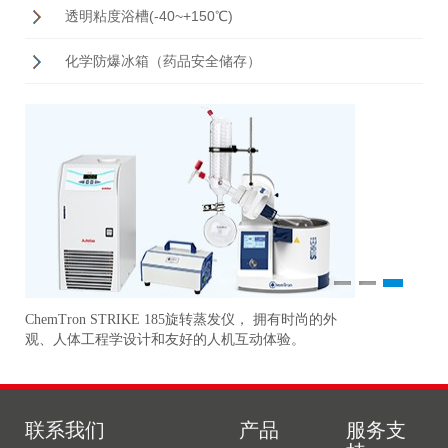
透明粘度浴槽(-40~+150℃)
化学防爆冰箱（药品安全储存）
1
2
3
ChemTron STRIKE 185旋转蒸发仪， 拥有时尚的外
研
准
观、人体工程学设计和友好的人机互动体验。
更
联系我们
产品
服务支