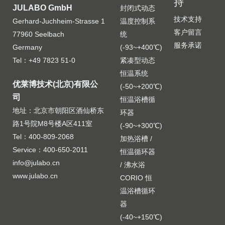
持
JULABO GmbH
封闭式动态
技术支持
Gerhard-Juchheim-Strasse 1
温度控制系
客户留言
77960 Seelbach
统
服务承诺
Germany
(-93~+400℃)
Tel：+49 7823 51-0
紧凑型动态
恒温系统
优莱博技术(北京)有限公
(-50~+200℃)
司
恒温浴槽循
地址：北京市朝阳区酒仙桥东
环器
路1号院M8号楼A区411室
(-90~+300℃)
Tel：400-809-2068
加热浴槽 /
Service：400-650-2011
恒温循环器
info@julabo.cn
/ 沸水浴
www.julabo.cn
CORIO 恒
温浴槽循环
器
(-40~+150℃)