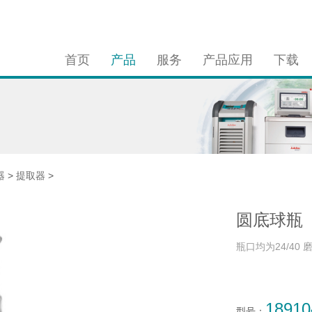
首页
产品
服务
产品应用
下载
器
>
提取器
>
圆底球瓶
瓶口均为24/40 
18910
型号：