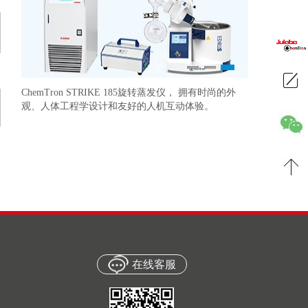
1
2
3
ChemTron STRIKE 185旋转蒸发仪， 拥有时尚的外
研发及中试反
准确控制温度
观、人体工程学设计和友好的人机互动体验。
更好地优化我
在线客服