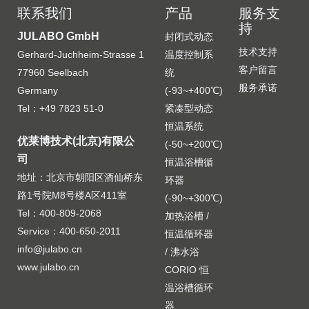
联系我们
产品
服务支
持
JULABO GmbH
封闭式动态
技术支持
Gerhard-Juchheim-Strasse 1
温度控制系
客户留言
77960 Seelbach
统
服务承诺
Germany
(-93~+400℃)
Tel：+49 7823 51-0
紧凑型动态
恒温系统
优莱博技术(北京)有限公
(-50~+200℃)
司
恒温浴槽循
地址：北京市朝阳区酒仙桥东
环器
路1号院M8号楼A区411室
(-90~+300℃)
Tel：400-809-2068
加热浴槽 /
Service：400-650-2011
恒温循环器
info@julabo.cn
/ 沸水浴
www.julabo.cn
CORIO 恒
温浴槽循环
器