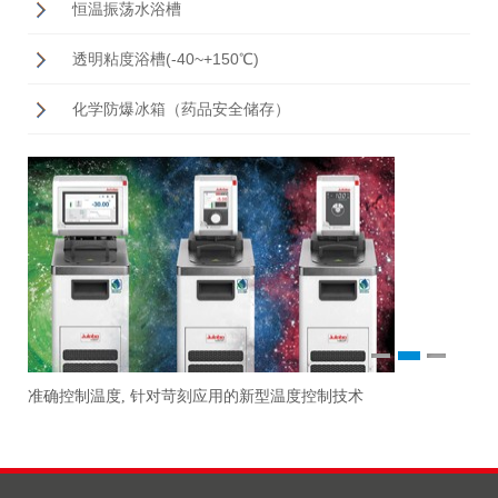
恒温振荡水浴槽
透明粘度浴槽(-40~+150℃)
化学防爆冰箱（药品安全储存）
1
2
3
刻应用的新型温度控制技术
ChemTron STRIKE 185旋
研
观、人体工程学设计和友好的人
更