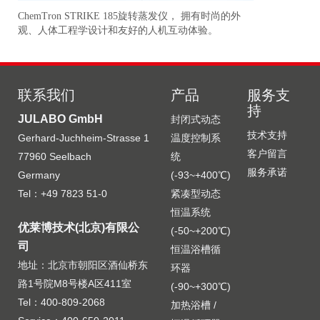
ChemTron STRIKE 185旋转蒸发仪， 拥有时尚的外
研
准
观、人体工程学设计和友好的人机互动体验。
更
联系我们
产品
服务支
持
JULABO GmbH
封闭式动态
技术支持
Gerhard-Juchheim-Strasse 1
温度控制系
客户留言
77960 Seelbach
统
服务承诺
Germany
(-93~+400℃)
Tel：+49 7823 51-0
紧凑型动态
恒温系统
优莱博技术(北京)有限公
(-50~+200℃)
司
恒温浴槽循
地址：北京市朝阳区酒仙桥东
环器
路1号院M8号楼A区411室
(-90~+300℃)
Tel：400-809-2068
加热浴槽 /