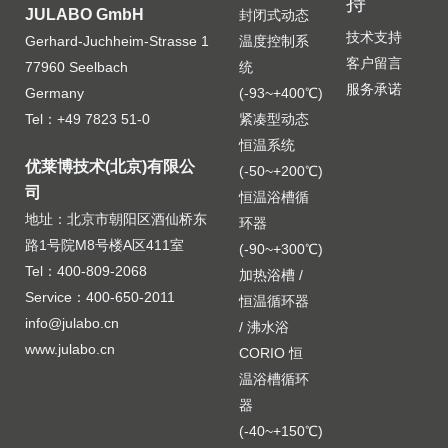
持
JULABO GmbH
封闭式动态
技术支持
Gerhard-Juchheim-Strasse 1
温度控制系
客户留言
77960 Seelbach
统
服务承诺
Germany
(-93~+400℃)
Tel：+49 7823 51-0
紧凑型动态
恒温系统
优莱博技术(北京)有限公
(-50~+200℃)
司
恒温浴槽循
地址：北京市朝阳区酒仙桥东
环器
路1号院M8号楼A区411室
(-90~+300℃)
Tel：400-809-2068
加热浴槽 /
Service：400-650-2011
恒温循环器
info@julabo.cn
/ 沸水浴
www.julabo.cn
CORIO 恒
温浴槽循环
器
(-40~+150℃)