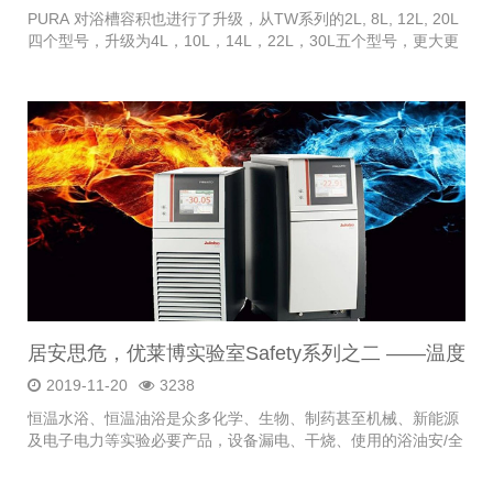
PURA 对浴槽容积也进行了升级，从TW系列的2L, 8L, 12L, 20L
四个型号，升级为4L，10L，14L，22L，30L五个型号，更大更
划算
居安思危，优莱博实验室Safety系列之二 ——温度
控制安/全
2019-11-20
3238
恒温水浴、恒温油浴是众多化学、生物、制药甚至机械、新能源
及电子电力等实验必要产品，设备漏电、干烧、使用的浴油安/全
和实验突然放热都会带来很多安/全隐患甚至导致火灾。