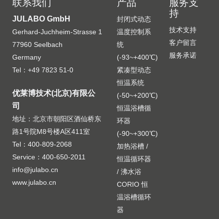
联系我们
产品
服务支
持
JULABO GmbH
封闭式动态
技术支持
Gerhard-Juchheim-Strasse 1
温度控制系
客户留言
77960 Seelbach
统
服务承诺
Germany
(-93~+400℃)
Tel：+49 7823 51-0
紧凑型动态
恒温系统
优莱博技术(北京)有限公
(-50~+200℃)
司
恒温浴槽循
地址：北京市朝阳区酒仙桥东
环器
路1号院M8号楼A区411室
(-90~+300℃)
Tel：400-809-2068
加热浴槽 /
Service：400-650-2011
恒温循环器
info@julabo.cn
/ 沸水浴
www.julabo.cn
CORIO 恒
温浴槽循环
器